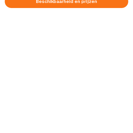
Beschikbaarheid en prijzen
Aanbiedingen
Blog
Contact
Privacy verklaring
Algemene voorwaarden
Provincies
Gelderland
Zeeland
Limburg
Zuid-Holland
Overijssel
Noord-Brabant
Noord-Holland
Drenthe
Friesland
Utrecht
Flevoland
Groningen