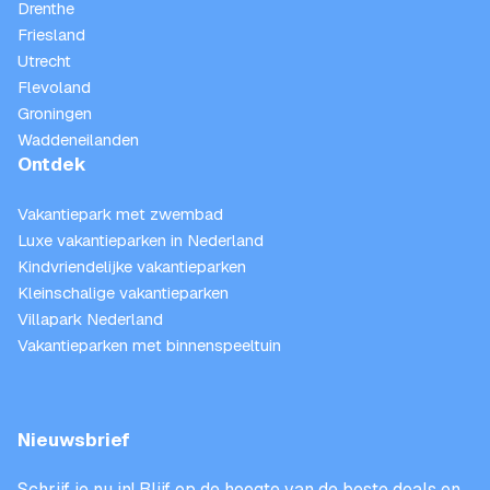
Drenthe
Friesland
Utrecht
Flevoland
Groningen
Waddeneilanden
Ontdek
Vakantiepark met zwembad
Luxe vakantieparken in Nederland
Kindvriendelijke vakantieparken
Kleinschalige vakantieparken
Villapark Nederland
Vakantieparken met binnenspeeltuin
Nieuwsbrief
Schrijf je nu in! Blijf op de hoogte van de beste deals en