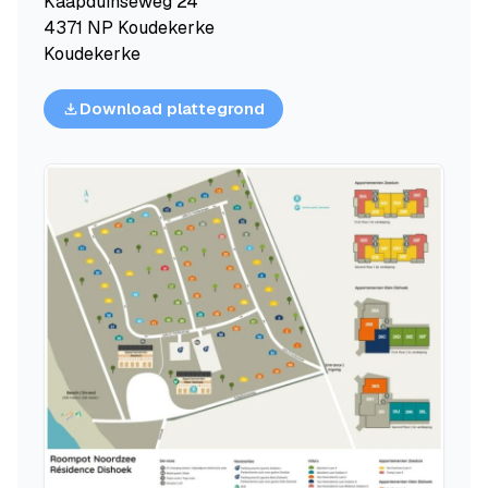
Kaapduinseweg 24
4371 NP Koudekerke
Koudekerke
Download plattegrond