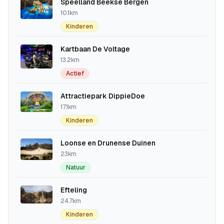
Speelland Beekse Bergen
10.1km
Kinderen
Kartbaan De Voltage
13.2km
Actief
Attractiepark DippieDoe
17.1km
Kinderen
Loonse en Drunense Duinen
23km
Natuur
Efteling
24.7km
Kinderen