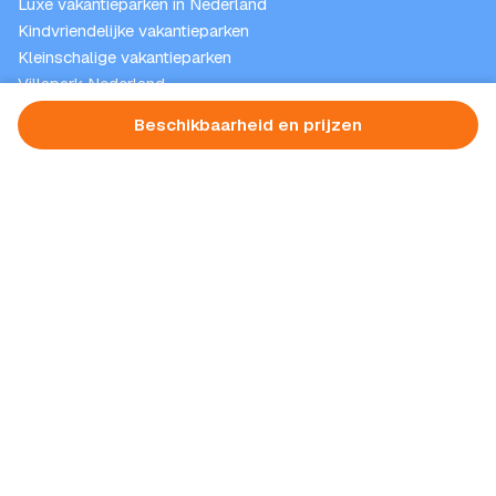
Luxe vakantieparken in Nederland
Kindvriendelijke vakantieparken
Kleinschalige vakantieparken
Villapark Nederland
Vakantieparken met binnenspeeltuin
Beschikbaarheid en prijzen
Nieuwsbrief
Schrijf je nu in! Blijf op de hoogte van de beste deals en
het laatste nieuws.
E-
mailadres
(Vereist)
Aanmelden
Beschermd door reCAPTCHA. Het
privacybeleid
en de
voorwaarden
van