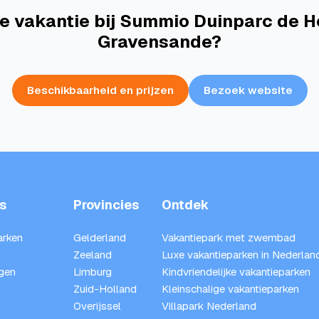
je vakantie bij Summio Duinparc de H
Gravensande?
Beschikbaarheid en prijzen
Bezoek website
s
Provincies
Ontdek
arken
Gelderland
Vakantiepark met zwembad
Zeeland
Luxe vakantieparken in Nederlan
gen
Limburg
Kindvriendelijke vakantieparken
Zuid-Holland
Kleinschalige vakantieparken
Overijssel
Villapark Nederland