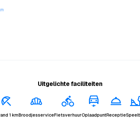
am
Uitgelichte faciliteiten
rand 1 km
Broodjesservice
Fietsverhuur
Oplaadpunt
Receptie
Speelt