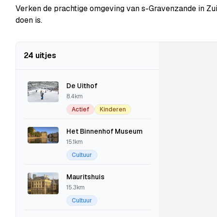
Verken de prachtige omgeving van s-Gravenzande in Zui
doen is.
24 uitjes
De Uithof
8.4km
Actief
Kinderen
Het Binnenhof Museum
15.1km
Cultuur
Mauritshuis
15.3km
Cultuur