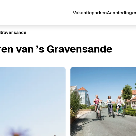
Vakantieparken
Aanbiedinge
 Gravensande
en van ’s Gravensande