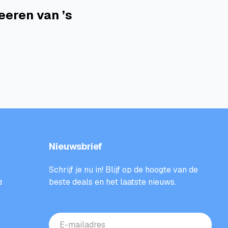
eeren van ’s
Nieuwsbrief
Schrijf je nu in! Blijf op de hoogte van de
beste deals en het laatste nieuws.
d
E-