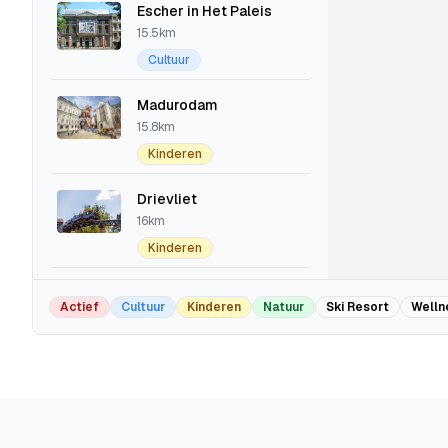
Escher in Het Paleis
15.5km
Cultuur
Madurodam
15.8km
Kinderen
Drievliet
16km
Kinderen
Kinderboekenmuseum
Actief
Cultuur
Kinderen
Natuur
Ski Resort
Welln
16.1km
Cultuur
Kinderen
Louwman Museum
18.6km
Cultuur