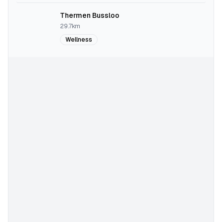
Thermen Bussloo
29.7km
Wellness