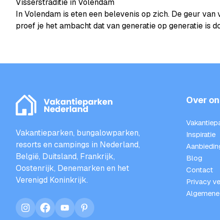
Visserstraditie in Volendam
In Volendam is eten een belevenis op zich. De geur van 
proef je het ambacht dat van generatie op generatie is 
Over on
Vakantiep
Vakantieparken, bungalowparken,
Inspiratie
resorts en campings in Nederland,
Aanbiedin
België, Duitsland, Frankrijk,
Blog
Oostenrijk, Denemarken en het
Contact
Verenigd Koninkrijk.
Privacy ve
Algemene
instagram
facebook
youtube
pinterest