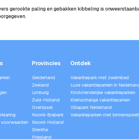
vers gerookte paling en gebakken kibbeling is onweerstaanba
doorgegeven.
s
Provincies
Ontdek
arken
Gelderland
Vakantiepark met zwembad
Zeeland
Luxe vakantieparken in Nederlan
gen
Limburg
Kindvriendelijke vakantieparken
Zuid-Holland
Kleinschalige vakantieparken
Overijssel
Villapark Nederland
rklaring
Noord-Brabant
Vakantieparken met binnenspeelt
 voorwaarden
Noord-Holland
Drenthe
Friesland