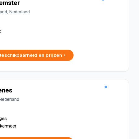
eemster
land, Nederland
d
Beschikbaarheid en prijzen
enes
Nederland
dges
rkermeer