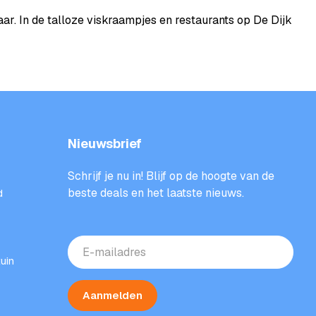
ar. In de talloze viskraampjes en restaurants op De Dijk
Nieuwsbrief
Schrijf je nu in! Blijf op de hoogte van de
beste deals en het laatste nieuws.
d
E-
mailadres
uin
(Vereist)
Aanmelden