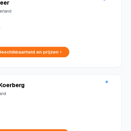
eer
erland
r
Beschikbaarheid en prijzen
Koerberg
land