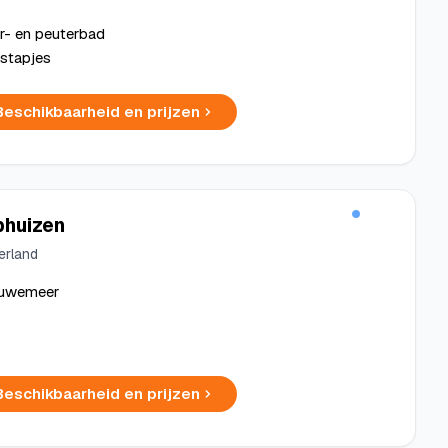
r- en peuterbad
tstapjes
Beschikbaarheid en prijzen
phuizen
erland
eluwemeer
Beschikbaarheid en prijzen