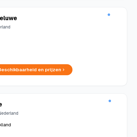
Veluwe
erland
Beschikbaarheid en prijzen
e
 Nederland
olland