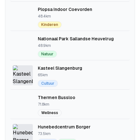
Plopsa Indoor Coevorden
48.4km
Kinderen
Nationaal Park Sallandse Heuvelrug
48.9km
Natuur
Kasteel Slangenburg
65km
Cultuur
Thermen Bussloo
71.8km
Wellness
Hunebedcentrum Borger
73.5km