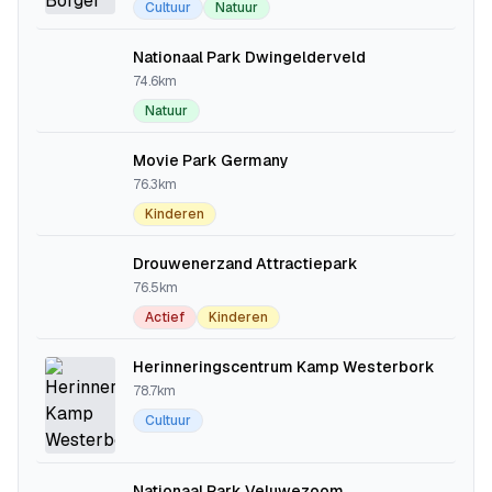
Cultuur
Natuur
Nationaal Park Dwingelderveld
74.6km
Natuur
Movie Park Germany
76.3km
Kinderen
Drouwenerzand Attractiepark
76.5km
Actief
Kinderen
Herinneringscentrum Kamp Westerbork
78.7km
Cultuur
Nationaal Park Veluwezoom