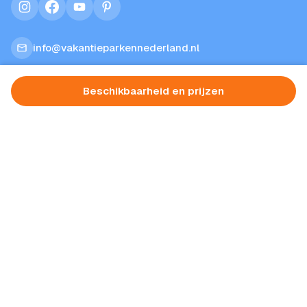
instagram
facebook
youtube
pinterest
info@vakantieparkennederland.nl
Beschikbaarheid en prijzen
Over ons
Vakantieparken
Inspiratie
Aanbiedingen
Blog
Contact
Privacy verklaring
Algemene voorwaarden
Provincies
Gelderland
Zeeland