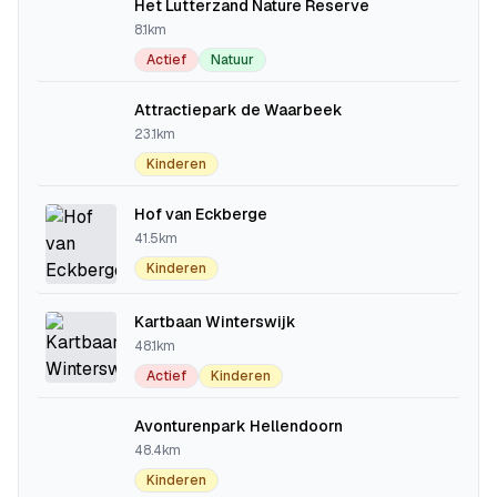
Het Lutterzand Nature Reserve
8.1km
Actief
Natuur
Attractiepark de Waarbeek
23.1km
Kinderen
Hof van Eckberge
41.5km
Kinderen
Kartbaan Winterswijk
48.1km
Actief
Kinderen
Avonturenpark Hellendoorn
48.4km
Kinderen