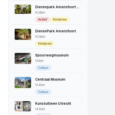
Dierenpark Amersfoort DinoPark
10.6km
Actief
Kinderen
DierenPark Amersfoort
10.9km
Kinderen
Spoorwegmuseum
13.1km
Cultuur
Centraal Museum
13.4km
Cultuur
Kunstuitleen Utrecht
14.5km