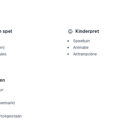
n spel
Kinderpret
Speeltuin
en)
Animatie
ules
Airtrampoline
en
ur
permarkt
 toegestaan