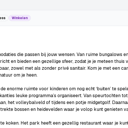
ess
Winkelen
odaties die passen bij jouw wensen. Van ruime bungalows en
cht en bieden een gezellige sfeer, zodat je je meteen thuis v
aar, zowel met als zonder privé sanitair. Kom je met een c
 natuur om je heen.
 de enorme ruimte voor kinderen om nog echt ‘buiten’ te spel
ties leuke programma’s organiseert. Van speurtochten tot cre
an, het volleybalveld of tijdens een potje midgetgolf. Daarn
trekte bossen en heidevelden waar je volop kunt genieten va
f te koken. Het park heeft een gezellig restaurant waar je kunt