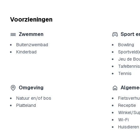
Voorzieningen
Zwemmen
Sport e
Buitenzwembad
Bowling
Kinderbad
Sportveld(
Jeu de Bo
Tafeltennis
Tennis
Omgeving
Algeme
Natuur en/of bos
Fietsverhu
Platteland
Receptie
Winkel/Su
Wi-Fi
Huisdieren