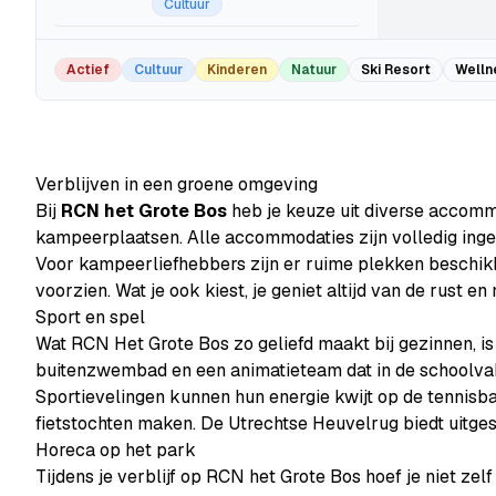
Cultuur
Thermen Maarssen
Actief
Cultuur
Kinderen
Natuur
Ski Resort
Welln
18.8km
Wellness
Ouwehands Dierenpark
Verblijven in een groene omgeving
21.7km
Bij
RCN het Grote Bos
heb je keuze uit diverse accomm
Kinderen
kampeerplaatsen. Alle accommodaties zijn volledig ingeri
Voor kampeerliefhebbers zijn er ruime plekken beschikb
Kasteel de Haar
23.7km
voorzien. Wat je ook kiest, je geniet altijd van de rust en
Sport en spel
Cultuur
Wat RCN Het Grote Bos zo geliefd maakt bij gezinnen, is
Geofort
buitenzwembad en een animatieteam dat in de schoolvakan
24.8km
Sportievelingen kunnen hun energie kwijt op de tennisba
fietstochten maken. De Utrechtse Heuvelrug biedt uitges
Cultuur
Natuur
Horeca op het park
Het Arsenaal
Tijdens je verblijf op RCN het Grote Bos hoef je niet zel
28.9km