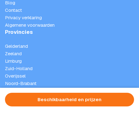
Blog
Contact
Privacy verklaring
Algemene voorwaarden
Provincies
Gelderland
Zeeland
Limburg
Zuid-Holland
Overijssel
Noord-Brabant
Noord-Holland
Drenthe
Beschikbaarheid en prijzen
Friesland
Utrecht
Flevoland
Groningen
Waddeneilanden