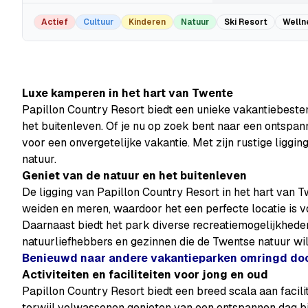
Actief
Cultuur
Kinderen
Natuur
Ski Resort
Welln
Luxe kamperen in het hart van Twente
Papillon Country Resort biedt een unieke vakantiebeste
het buitenleven. Of je nu op zoek bent naar een ontspann
voor een onvergetelijke vakantie. Met zijn rustige liggin
natuur.
Geniet van de natuur en het buitenleven
De ligging van Papillon Country Resort in het hart van 
weiden en meren, waardoor het een perfecte locatie is vo
Daarnaast biedt het park diverse recreatiemogelijkheden
natuurliefhebbers en gezinnen die de Twentse natuur wi
Benieuwd naar andere vakantieparken omringd door
Activiteiten en faciliteiten voor jong en oud
Papillon Country Resort biedt een breed scala aan facili
terwijl volwassenen genieten van een ontspannen dag bij