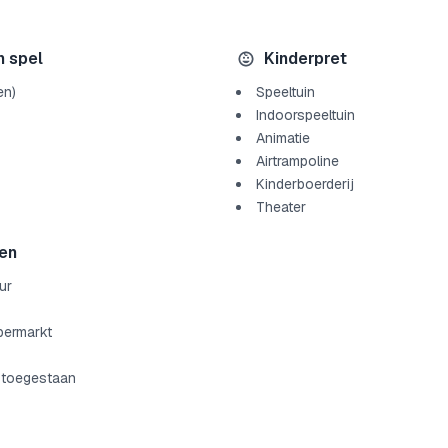
n spel
Kinderpret
en)
Speeltuin
Indoorspeeltuin
Animatie
Airtrampoline
Kinderboerderij
Theater
en
ur
permarkt
 toegestaan