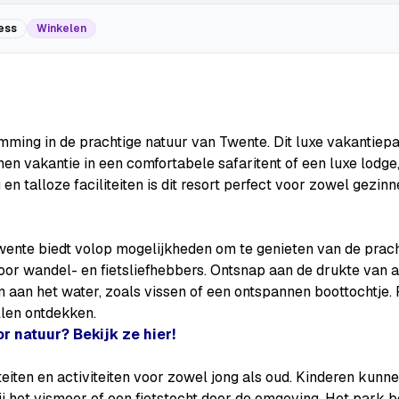
ess
Winkelen
mming in de prachtige natuur van Twente. Dit luxe vakantiep
en vakantie in een comfortabele safaritent of een luxe lodge,
g en talloze faciliteiten is dit resort perfect voor zowel gezi
Twente biedt volop mogelijkheden om te genieten van de prac
or wandel- en fietsliefhebbers. Ontsnap aan de drukte van al
 aan het water, zoals vissen of een ontspannen boottochtje.
llen ontdekken.
 natuur? Bekijk ze hier!
teiten en activiteiten voor zowel jong als oud. Kinderen kunn
 het vismeer of een fietstocht door de omgeving. Het park b