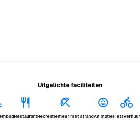
Uitgelichte faciliteiten
wembad
Restaurant
Recreatiemeer met strand
Animatie
Fietsverhuu