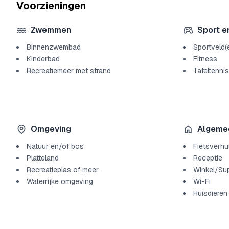
Voorzieningen
Zwemmen
Sport e
Binnenzwembad
Sportveld(
Kinderbad
Fitness
Recreatiemeer met strand
Tafeltennis
Omgeving
Algeme
Natuur en/of bos
Fietsverhu
Platteland
Receptie
Recreatieplas of meer
Winkel/Su
Waterrijke omgeving
Wi-Fi
Huisdieren