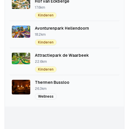
Hof van Eckberge
17.6km
Kinderen
Avonturenpark Hellendoorn
18.2km
Kinderen
Attractiepark de Waarbeek
22.6km
Kinderen
Thermen Bussloo
26.3km
Wellness