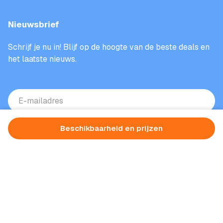
Nieuwsbrief
Schrijf je nu in! Blijf op de hoogte van de beste deals en
het laatste nieuws.
E-
mailadres
(Vereist)
Beschikbaarheid en prijzen
Aanmelden
Beschermd door reCAPTCHA. Het
privacybeleid
en de
voorwaarden
van
Google zijn van toepassing.
© 2026 - Vakantieparkennederland.nl