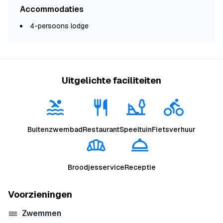
Accommodaties
4-persoons lodge
Uitgelichte faciliteiten
Buitenzwembad
Restaurant
Speeltuin
Fietsverhuur
Broodjesservice
Receptie
Voorzieningen
Zwemmen