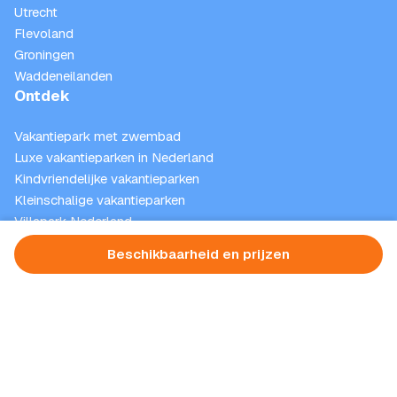
Utrecht
Flevoland
Groningen
Waddeneilanden
Ontdek
Vakantiepark met zwembad
Luxe vakantieparken in Nederland
Kindvriendelijke vakantieparken
Kleinschalige vakantieparken
Villapark Nederland
Vakantieparken met binnenspeeltuin
Beschikbaarheid en prijzen
Nieuwsbrief
Schrijf je nu in! Blijf op de hoogte van de beste deals en
het laatste nieuws.