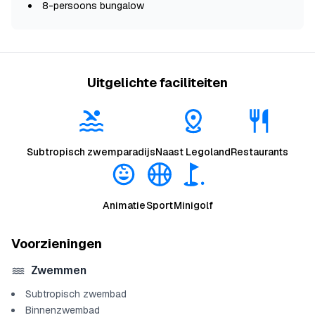
8-persoons bungalow
Uitgelichte faciliteiten
Subtropisch zwemparadijs
Naast Legoland
Restaurants
Animatie
Sport
Minigolf
Voorzieningen
Zwemmen
Subtropisch zwembad
Binnenzwembad