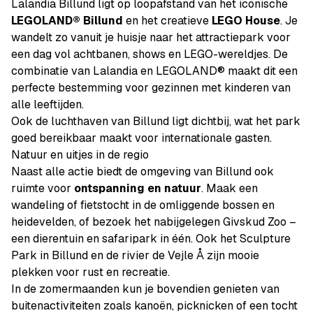
Lalandia Billund ligt op loopafstand van het iconische
LEGOLAND® Billund
en het creatieve
LEGO House
. Je
wandelt zo vanuit je huisje naar het attractiepark voor
een dag vol achtbanen, shows en LEGO-wereldjes. De
combinatie van Lalandia en LEGOLAND® maakt dit een
perfecte bestemming voor gezinnen met kinderen van
alle leeftijden.
Ook de luchthaven van Billund ligt dichtbij, wat het park
goed bereikbaar maakt voor internationale gasten.
Natuur en uitjes in de regio
Naast alle actie biedt de omgeving van Billund ook
ruimte voor
ontspanning en natuur
. Maak een
wandeling of fietstocht in de omliggende bossen en
heidevelden, of bezoek het nabijgelegen Givskud Zoo –
een dierentuin en safaripark in één. Ook het Sculpture
Park in Billund en de rivier de Vejle Å zijn mooie
plekken voor rust en recreatie.
In de zomermaanden kun je bovendien genieten van
buitenactiviteiten zoals kanoën, picknicken of een tocht