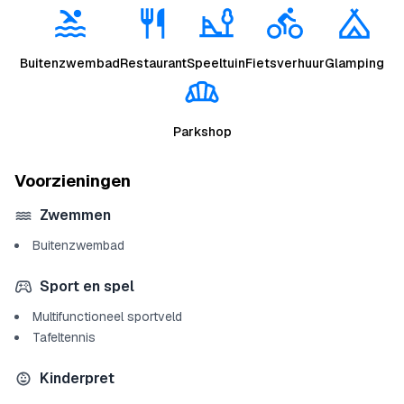
Buitenzwembad
Restaurant
Speeltuin
Fietsverhuur
Glamping
Parkshop
Voorzieningen
Zwemmen
Buitenzwembad
Sport en spel
Multifunctioneel sportveld
Tafeltennis
Kinderpret