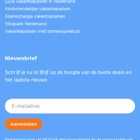
Luxe vakantieparken in Nederland
Kindvriendelijke vakantieparken
Kleinschalige vakantieparken
Villapark Nederland
Vakantieparken met binnenspeeltuin
Nieuwsbrief
Schrijf je nu in! Blijf op de hoogte van de beste deals en
het laatste nieuws.
E-
mailadres
(Vereist)
Aanmelden
Beschermd door reCAPTCHA. Het
privacybeleid
en de
voorwaarden
van