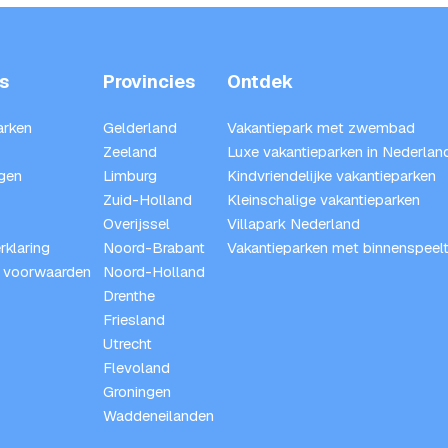
s
Provincies
Ontdek
arken
Gelderland
Vakantiepark met zwembad
Zeeland
Luxe vakantieparken in Nederlan
gen
Limburg
Kindvriendelijke vakantieparken
Zuid-Holland
Kleinschalige vakantieparken
Overijssel
Villapark Nederland
rklaring
Noord-Brabant
Vakantieparken met binnenspeelt
 voorwaarden
Noord-Holland
Drenthe
Friesland
Utrecht
Flevoland
Groningen
Waddeneilanden