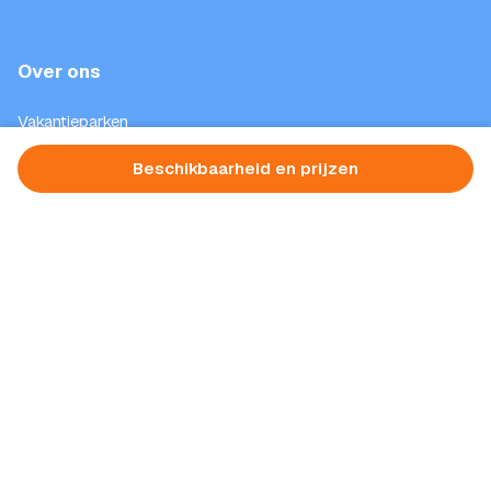
Over ons
Vakantieparken
Inspiratie
Beschikbaarheid en prijzen
Aanbiedingen
Blog
Contact
Privacy verklaring
Algemene voorwaarden
Provincies
Gelderland
Zeeland
Limburg
Zuid-Holland
Overijssel
Noord-Brabant