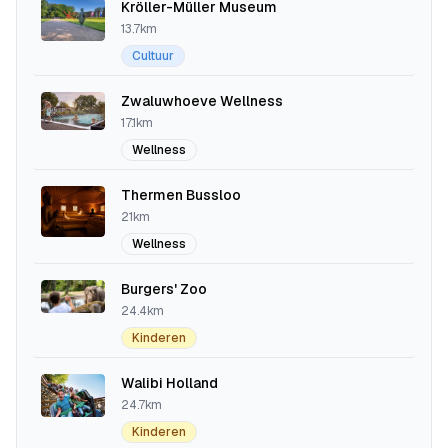
Kröller-Müller Museum
13.7km
Cultuur
Zwaluwhoeve Wellness
17.1km
Wellness
Thermen Bussloo
21km
Wellness
Burgers' Zoo
24.4km
Kinderen
Walibi Holland
24.7km
Kinderen