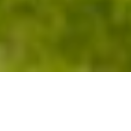
600 + vakantieparken
Simpel vergelijken
Jarenlange ervaring