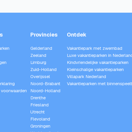
s
Provincies
Ontdek
arken
Gelderland
Vakantiepark met zwembad
Zeeland
Luxe vakantieparken in Nederlan
gen
Limburg
Kindvriendelijke vakantieparken
Zuid-Holland
Kleinschalige vakantieparken
Overijssel
Villapark Nederland
rklaring
Noord-Brabant
Vakantieparken met binnenspeelt
 voorwaarden
Noord-Holland
Drenthe
Friesland
Utrecht
Flevoland
Groningen